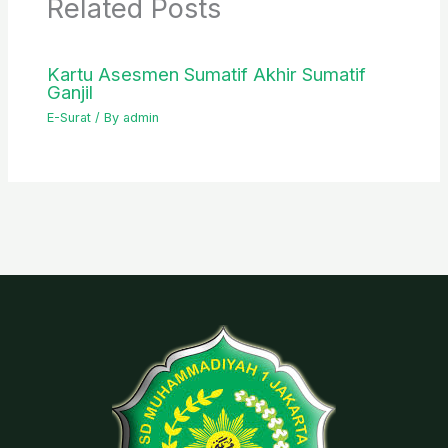
Related Posts
Kartu Asesmen Sumatif Akhir Sumatif
Ganjil
E-Surat
/ By
admin